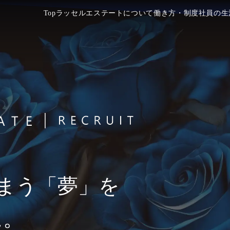
Top
ラッセルエステートについて
働き方・制度
社員の生
まう「夢」を
に。