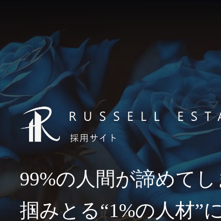
99%の人間が
諦めてし
掴みとる“1%の人材”